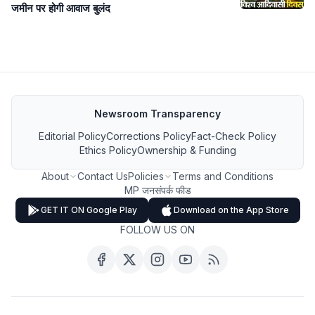
जमीन पर होगी आवाज बुलंद
Newsroom Transparency
Editorial Policy
Corrections Policy
Fact-Check Policy
Ethics Policy
Ownership & Funding
About
Contact Us
Policies
Terms and Conditions
MP जनसंपर्क फीड
GET IT ON Google Play
Download on the App Store
FOLLOW US ON