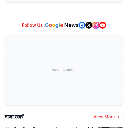
G
o
o
g
l
e
News
Follow Us :
Advertisement
ताजा खबरें
View More →