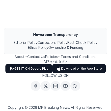
Newsroom Transparency
Editorial Policy
Corrections Policy
Fact-Check Policy
Ethics Policy
Ownership & Funding
About
Contact Us
Policies
Terms and Conditions
MP जनसंपर्क फीड
GET IT ON Google Play
Download on the App Store
FOLLOW US ON
Copyright ©
2026
MP Breaking News. All Rights Reserved.