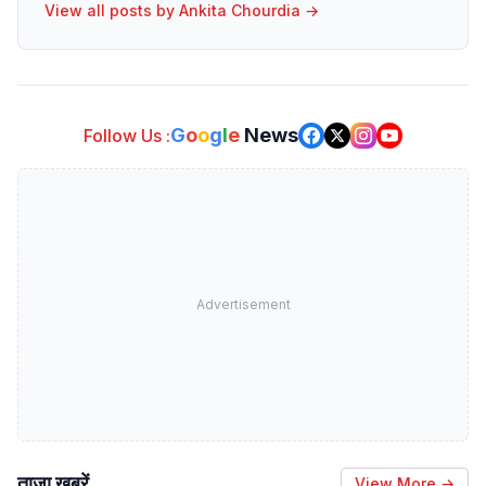
View all posts by
Ankita Chourdia
→
G
o
o
g
l
e
News
Follow Us :
Advertisement
ताजा खबरें
View More →