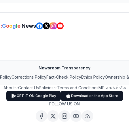
G
o
o
g
l
e
News
:
Newsroom Transparency
 Policy
Corrections Policy
Fact-Check Policy
Ethics Policy
Ownership &
About
Contact Us
Policies
Terms and Conditions
MP जनसंपर्क फीड
GET IT ON Google Play
Download on the App Store
FOLLOW US ON