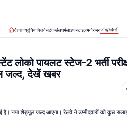
जॉब/वेकैंसी
देश
राज्य
दुनिया
बिज़नेस
टेक
खेल
धर्म
लाइफस्टाइल
मनोरंजन
लोको पायलट स्टेज-2 भर्ती परीक्षा 
ल जल्द, देखें खबर
गई है। नया शेड्यूल जल्द आएगा। रेलवे ने उम्मीदवारों को कुछ सला