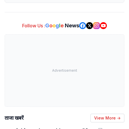
G
o
o
g
l
e
News
Follow Us :
Advertisement
ताजा खबरें
View More →