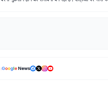
G
o
o
g
l
e
News
: