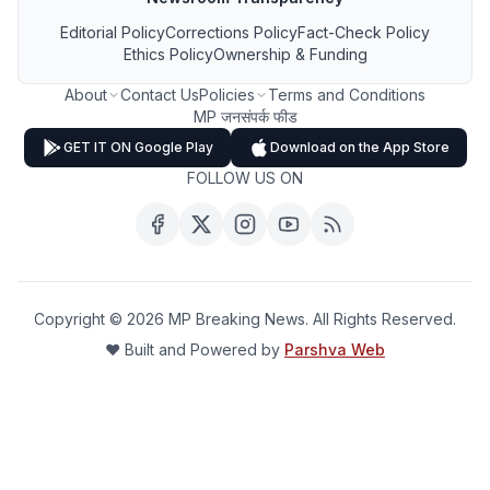
Editorial Policy
Corrections Policy
Fact-Check Policy
Ethics Policy
Ownership & Funding
About
Contact Us
Policies
Terms and Conditions
MP जनसंपर्क फीड
GET IT ON Google Play
Download on the App Store
FOLLOW US ON
Copyright ©
2026
MP Breaking News. All Rights Reserved.
❤️ Built and Powered by
Parshva Web