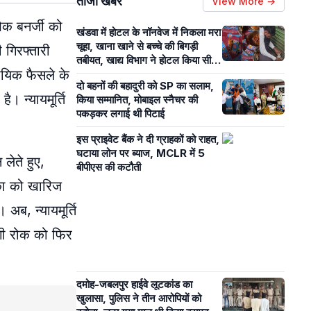
ताजा खबरें
View More →
षेक बनर्जी को
खंडवा में होटल के नॉनवेज में निकला मरा
चूहा, खाना खाने से बच्चे की बिगड़ी
 गिरफ्तारी
तबीयत, खाद्य विभाग ने होटल किया सील,
ायिक फैसले के
देखें वीडियो
दो बहनों की बहादुरी को SP का सलाम,
। न्यायमूर्ति
किया सम्मानित, मोबाइल स्नैचर की
पकड़कर लगाई थी पिटाई
इस प्राइवेट बैंक ने दी ग्राहकों को राहत,
घटाया लोन पर ब्याज, MCLR में 5
लेते हुए,
बीपीएस की कटौती
िका को खारिज
अब, न्यायमूर्ति
लगी रोक को फिर
दमोह-जबलपुर हाईवे लूटकांड का
खुलासा, पुलिस ने तीन आरोपियों को