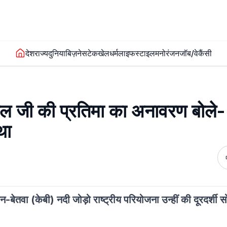
देश
राज्य
दुनिया
बिज़नेस
टेक
खेल
धर्म
लाइफस्टाइल
मनोरंजन
जॉब/वेकैंसी
ल जी की प्रतिमा का अनावरण बोले
था
न-बेतवा (केबी) नदी जोड़ो राष्ट्रीय परियोजना उन्हीं की दूरदर्शी