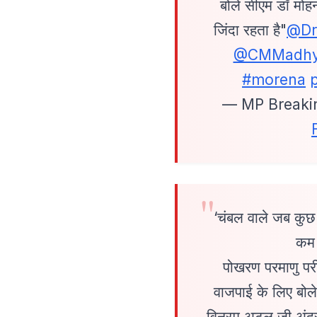
बोले सीएम डॉ मोह
जिंदा रहता है"
@Dr
@CMMadhy
#morena
— MP Breaki
‘चंबल वाले जब कुछ
कम 
पोखरण परमाणु पर
वाजपाई के लिए बोल
विन्रम अटल जी अंदर 