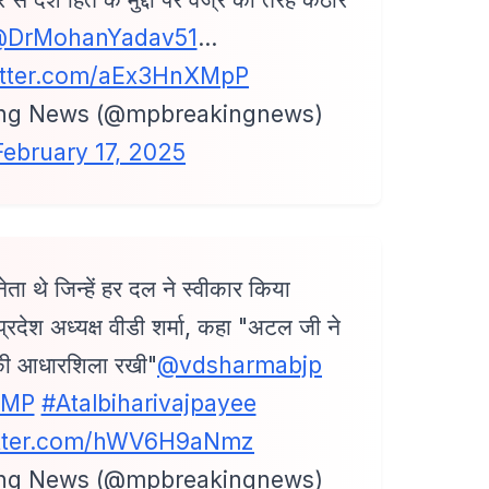
DrMohanYadav51
…
witter.com/aEx3HnXMpP
ng News (@mpbreakingnews)
February 17, 2025
ा थे जिन्हें हर दल ने स्वीकार किया
पी प्रदेश अध्यक्ष वीडी शर्मा, कहा "अटल जी ने
की आधारशिला रखी"
@vdsharmabjp
4MP
#Atalbiharivajpayee
itter.com/hWV6H9aNmz
ng News (@mpbreakingnews)