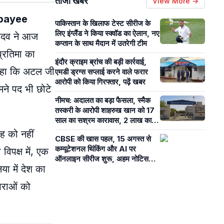
ताजा खबरें
View More →
jpayee
पाकिस्तान के खिलाफ टेस्ट सीरीज के
लिए इंग्लैंड ने किया स्क्वॉड का ऐलान, नए
 यादव ने आज
कप्तान के साथ मैदान में उतरेगी टीम
प्रतिमा का
इंदौर क्राइम ब्रांच की बड़ी कार्रवाई,
 कहा कि अटल जी
एमडी ड्रग्स सप्लाई करने वाले फरार
आरोपी को किया गिरफ्तार, पढ़ें खबर
मने पद भी छोटे
नीमच: अदालत का बड़ा फैसला, स्मैक
तस्करी के आरोपी शाहरुख खान को 17
साल का सश्रम कारावास, 2 लाख का
जुर्माना भी
ह को नहीं
CBSE की खास पहल, 15 अगस्त से
कम्यूटेशनल थिंकिंग और AI पर
िपक्ष में, एक
ऑनलाइन सीरीज शुरू, अहम नोटिस
या में देश का
जारी
पराओं को