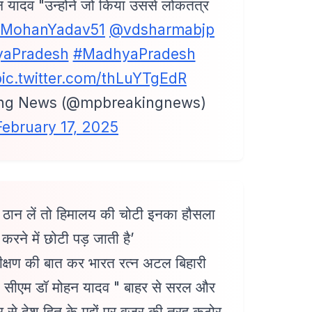
न यादव "उन्होंने जो किया उससे लोकतंत्र
MohanYadav51
@vdsharmabjp
aPradesh
#MadhyaPradesh
pic.twitter.com/thLuYTgEdR
ng News (@mpbreakingnews)
February 17, 2025
 ठान लें तो हिमालय की चोटी इनका हौसला
करने में छोटी पड़ जाती है’
ीक्षण की बात कर भारत रत्न अटल बिहारी
े सीएम डॉ मोहन यादव " बाहर से सरल और
से देश हित के मुद्दों पर वज्र की तरह कठोर