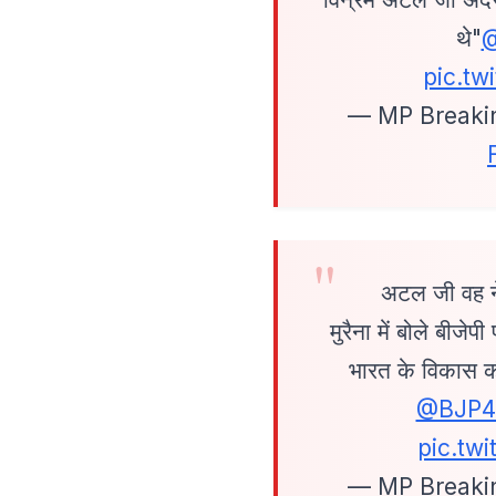
थे"
@
pic.t
— MP Breaki
अटल जी वह नेत
मुरैना में बोले बीजे
भारत के विकास 
@BJP
pic.tw
— MP Breaki