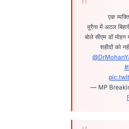
एक व्यक्त
मुरैना में अटल बिह
बोले सीएम डॉ मोहन 
शहीदों को नह
@DrMohanY
#
pic.tw
— MP Breaki