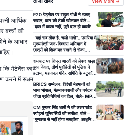
ताजा खबरें
View More →
E20 पेट्रोल पर राहुल गांधी ने उठाए
पत्नी आर्थिक
सवाल, कार की टंकी खोलकर बोले –
‘दाल में काला नहीं, पूरी दाल ही काली’
र बच्चों की
“यहां सब ठीक है, चलो भागो”.. उमरिया में
 होने के आधार
मुख्यमंत्री जन-विश्वास अभियान में
छात्रों को शिकायत रखने से रोका,
चाहिए।
पंचायत सचिव पर लगे आरोप
रामघाट पर शिप्रा आरती को लेकर खड़ा
हुआ विवाद, तीर्थ पुरोहितों को पुलिस ने
कि मेंटेनेंस का
हटाया, महाकाल मंदिर समिति के बटुकों ने
 करने में सक्षम
कराई आरती
BRICS सम्मेलन: विदेशी मेहमानों को
भाया भोपाल, मेहमाननवाजी और पर्यटन ने
जीता प्रतिनिधियों का दिल, बोले- MP
का आतिथ्य हमेशा रहेगा याद
CM पुष्कर सिंह धामी ने की उत्तराखंड
स्पोर्ट्स यूनिवर्सिटी की समीक्षा, बोले –
‘गुणवत्ता से नहीं होगा समझौता, आधुनिक
खेल सुविधाओं पर रहेगा फोकस’