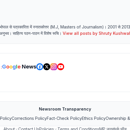
्यालय भोपाल से पत्रकारिता में स्नातकोत्तर (M.J, Masters of Journalism)। 2001 से 20
र्य अनुभव। साहित्य पठन-पाठन में विशेष रूचि।
View all posts by
Shruty Kushwa
G
o
o
g
l
e
News
:
Newsroom Transparency
 Policy
Corrections Policy
Fact-Check Policy
Ethics Policy
Ownership &
About
Contact Us
Policies
Terms and Conditions
MP जनसंपर्क फीड