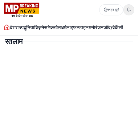
शहर चुनें
देश
राज्य
दुनिया
बिज़नेस
टेक
खेल
धर्म
लाइफस्टाइल
मनोरंजन
जॉब/वेकैंसी
रतलाम