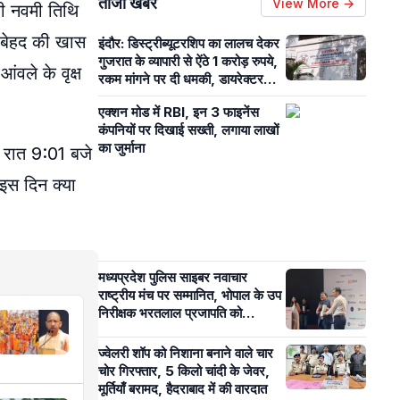
ताजा खबरें
View More →
की नवमी तिथि
का बेहद की खास
इंदौर: डिस्ट्रीब्यूटरशिप का लालच देकर
गुजरात के व्यापारी से ऐंठे 1 करोड़ रुपये,
ंवले के वृक्ष
रकम मांगने पर दी धमकी, डायरेक्टर
गिरफ्तार
एक्शन मोड में RBI, इन 3 फाइनेंस
कंपनियों पर दिखाई सख्ती, लगाया लाखों
का जुर्माना
 रात 9:01 बजे
इस दिन क्या
मध्यप्रदेश पुलिस साइबर नवाचार
राष्ट्रीय मंच पर सम्मानित, भोपाल के उप
निरीक्षक भरतलाल प्रजापति को
‘Excellence in Cyber
Policing’ अवार्ड
ज्वेलरी शॉप को निशाना बनाने वाले चार
चोर गिरफ्तार, 5 किलो चांदी के जेवर,
मूर्तियाँ बरामद, हैदराबाद में की वारदात