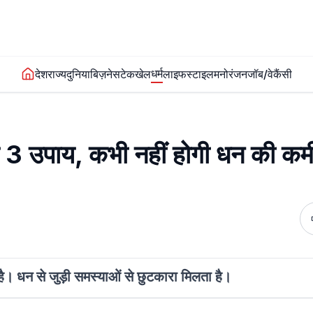
धर्म
देश
राज्य
दुनिया
बिज़नेस
टेक
खेल
लाइफस्टाइल
मनोरंजन
जॉब/वेकैंसी
ये 3 उपाय, कभी नहीं होगी धन की क
है। धन से जुड़ी समस्याओं से छुटकारा मिलता है।