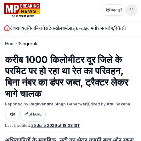
शहर चुनें
देश
राज्य
दुनिया
बिज़नेस
टेक
खेल
धर्म
लाइफस्टाइल
मनोरंजन
जॉब/वेकैंसी
Home
/
Singrouli
करीब 1000 किलोमीटर दूर जिले के
परमिट पर हो रहा था रेत का परिवहन,
बिना नंबर का डंपर जब्त, ट्रैक्टर लेकर
भागे चालक
Reported by:
Raghvendra Singh Gaharwar
|
Edited by:
Atul Saxena
SHARE
Listen
Last Updated:
25 June 2026 at 18:38 IST
अधिकारियों के मुताबिक, नदी का क्षेत्र काफी बड़ा और खुला