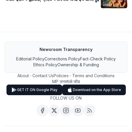
Newsroom Transparency
Editorial Policy
Corrections Policy
Fact-Check Policy
Ethics Policy
Ownership & Funding
About
Contact Us
Policies
Terms and Conditions
MP जनसंपर्क फीड
GET IT ON Google Play
Download on the App Store
FOLLOW US ON