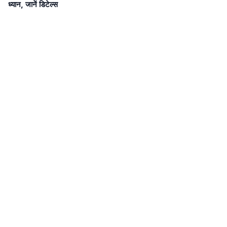
ध्यान, जानें डिटेल्स
Newsroom Transparency
Editorial Policy
Corrections Policy
Fact-Check Policy
Ethics Policy
Ownership & Funding