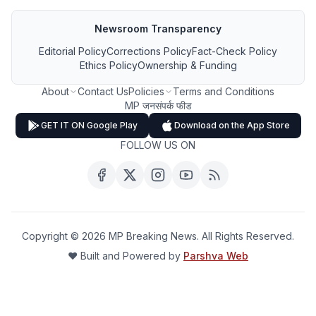
Newsroom Transparency
Editorial Policy
Corrections Policy
Fact-Check Policy
Ethics Policy
Ownership & Funding
About
Contact Us
Policies
Terms and Conditions
MP जनसंपर्क फीड
GET IT ON Google Play
Download on the App Store
FOLLOW US ON
Copyright ©
2026
MP Breaking News. All Rights Reserved.
❤️ Built and Powered by
Parshva Web