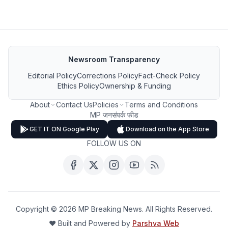
Newsroom Transparency
Editorial Policy
Corrections Policy
Fact-Check Policy
Ethics Policy
Ownership & Funding
About
Contact Us
Policies
Terms and Conditions
MP जनसंपर्क फीड
GET IT ON Google Play
Download on the App Store
FOLLOW US ON
Copyright ©
2026
MP Breaking News. All Rights Reserved.
❤️ Built and Powered by
Parshva Web