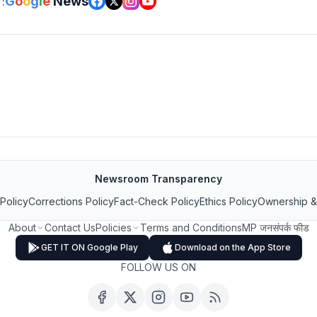
G
o
o
g
l
e
News
:
Newsroom Transparency
 Policy
Corrections Policy
Fact-Check Policy
Ethics Policy
Ownership &
About
Contact Us
Policies
Terms and Conditions
MP जनसंपर्क फीड
GET IT ON Google Play
Download on the App Store
FOLLOW US ON