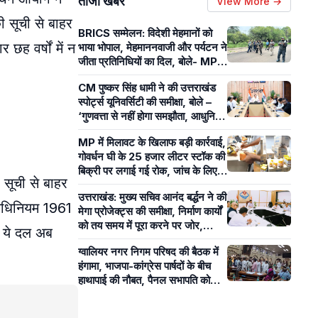
ताजा खबरें
View More →
ी सूची से बाहर
BRICS सम्मेलन: विदेशी मेहमानों को
 छह वर्षों में न
भाया भोपाल, मेहमाननवाजी और पर्यटन ने
जीता प्रतिनिधियों का दिल, बोले- MP
का आतिथ्य हमेशा रहेगा याद
CM पुष्कर सिंह धामी ने की उत्तराखंड
स्पोर्ट्स यूनिवर्सिटी की समीक्षा, बोले –
‘गुणवत्ता से नहीं होगा समझौता, आधुनिक
खेल सुविधाओं पर रहेगा फोकस’
MP में मिलावट के खिलाफ बड़ी कार्रवाई,
गोवर्धन घी के 25 हजार लीटर स्टॉक की
बिक्री पर लगाई गई रोक, जांच के लिए
 सूची से बाहर
भेजे 20 सैंपल
उत्तराखंड: मुख्य सचिव आनंद बर्द्धन ने की
अधिनियम 1961
मेगा प्रोजेक्ट्स की समीक्षा, निर्माण कार्यों
को तय समय में पूरा करने पर जोर,
ा ये दल अब
विभागों को दिए निर्देश
ग्वालियर नगर निगम परिषद की बैठक में
हंगामा, भाजपा-कांग्रेस पार्षदों के बीच
हाथापाई की नौबत, पैनल सभापति को
लेकर बढ़ा विवाद