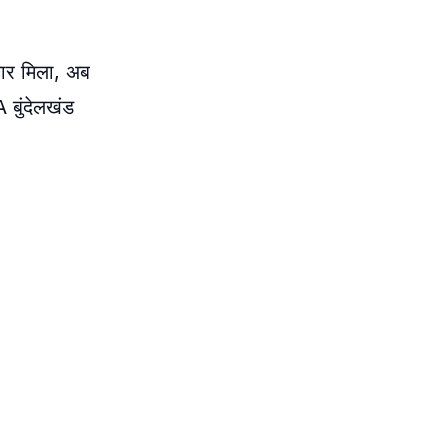
जगार मिला, अब
A बुंदेलखंड