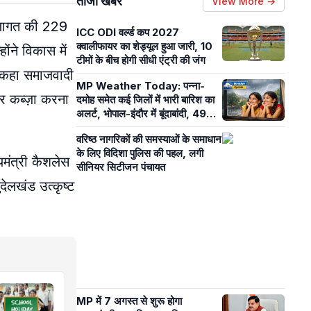
ताजा खबरें
View More →
क लागत की 229
ICC ODI वर्ल्ड कप 2027
क्वालीफायर का शेड्यूल हुआ जारी, 10
ंने विकास में
टीमों के बीच होगी सीधी एंट्री की जंग
े कहा समाजवादी
MP Weather Today: पन्ना-
 पर कब्ज़ा करना
दमोह समेत कई जिलों में भारी बारिश का
अलर्ट, भोपाल-इंदौर में बूंदाबांदी, 49
जिलों में अब भी सामान्य से कम बारिश
वरिष्ठ नागरिकों की समस्याओं के समाधान
के लिए विदिशा पुलिस की पहल, लगी
यमंत्री कैशलेस
सीनियर सिटीजन पंचायत
देलखंड उत्कृष्ट
MP में 7 अगस्त से शुरू होगा