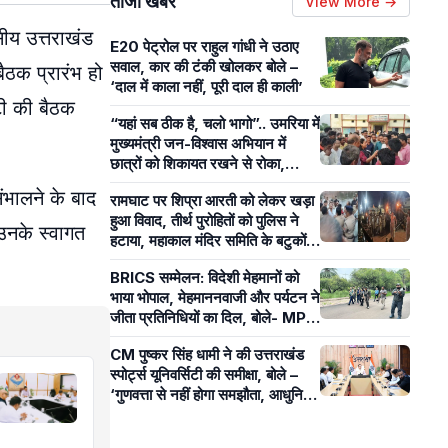
ताजा खबरें
View More →
सीय उत्तराखंड
E20 पेट्रोल पर राहुल गांधी ने उठाए
सवाल, कार की टंकी खोलकर बोले –
ैठक प्रारंभ हो
‘दाल में काला नहीं, पूरी दाल ही काली’
ेटी की बैठक
“यहां सब ठीक है, चलो भागो”.. उमरिया में
मुख्यमंत्री जन-विश्वास अभियान में
छात्रों को शिकायत रखने से रोका,
पंचायत सचिव पर लगे आरोप
ंभालने के बाद
रामघाट पर शिप्रा आरती को लेकर खड़ा
हुआ विवाद, तीर्थ पुरोहितों को पुलिस ने
 उनके स्वागत
हटाया, महाकाल मंदिर समिति के बटुकों ने
कराई आरती
BRICS सम्मेलन: विदेशी मेहमानों को
भाया भोपाल, मेहमाननवाजी और पर्यटन ने
जीता प्रतिनिधियों का दिल, बोले- MP
का आतिथ्य हमेशा रहेगा याद
CM पुष्कर सिंह धामी ने की उत्तराखंड
स्पोर्ट्स यूनिवर्सिटी की समीक्षा, बोले –
‘गुणवत्ता से नहीं होगा समझौता, आधुनिक
खेल सुविधाओं पर रहेगा फोकस’