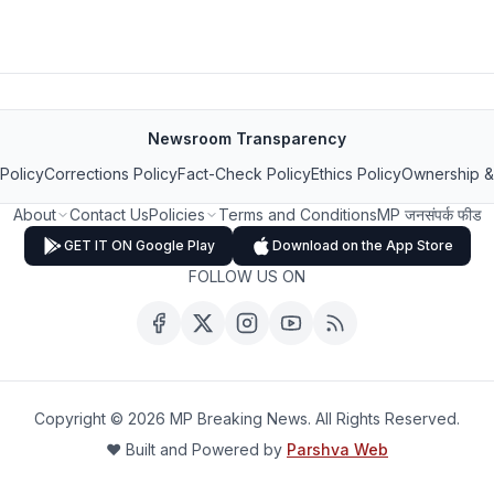
Newsroom Transparency
 Policy
Corrections Policy
Fact-Check Policy
Ethics Policy
Ownership &
About
Contact Us
Policies
Terms and Conditions
MP जनसंपर्क फीड
GET IT ON Google Play
Download on the App Store
FOLLOW US ON
Copyright ©
2026
MP Breaking News. All Rights Reserved.
❤️ Built and Powered by
Parshva Web