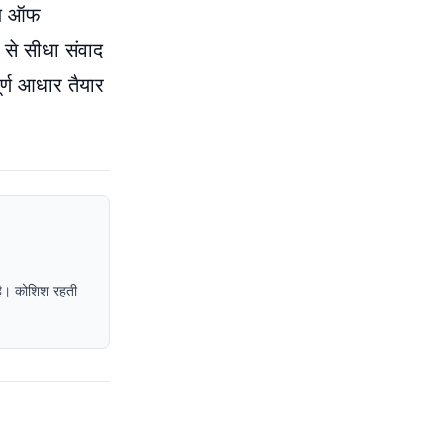
लेज ऑफ
ं से सीधा संवाद
र्ण आधार तैयार
द है। कोशिश रहती