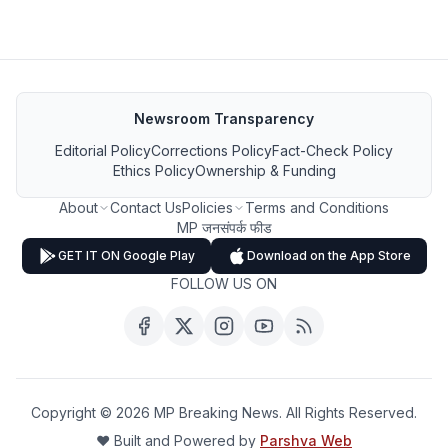
Newsroom Transparency
Editorial Policy
Corrections Policy
Fact-Check Policy
Ethics Policy
Ownership & Funding
About
Contact Us
Policies
Terms and Conditions
MP जनसंपर्क फीड
GET IT ON Google Play
Download on the App Store
FOLLOW US ON
Copyright ©
2026
MP Breaking News. All Rights Reserved.
❤️ Built and Powered by
Parshva Web