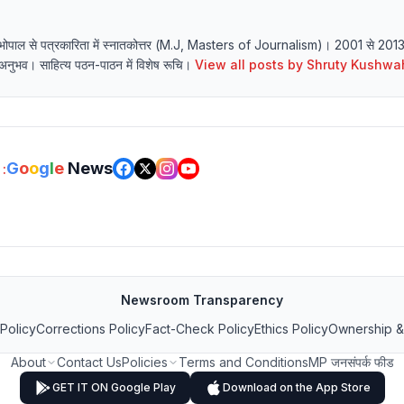
्यालय भोपाल से पत्रकारिता में स्नातकोत्तर (M.J, Masters of Journalism)। 2001 से 20
र्य अनुभव। साहित्य पठन-पाठन में विशेष रूचि।
View all posts by
Shruty Kushwa
G
o
o
g
l
e
News
:
Newsroom Transparency
 Policy
Corrections Policy
Fact-Check Policy
Ethics Policy
Ownership &
About
Contact Us
Policies
Terms and Conditions
MP जनसंपर्क फीड
GET IT ON Google Play
Download on the App Store