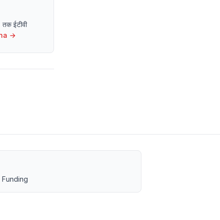
13 तक ईटीवी
ha
→
 Funding