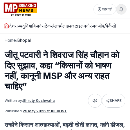
शहर चुनें
देश
राज्य
दुनिया
बिज़नेस
टेक
खेल
धर्म
लाइफस्टाइल
मनोरंजन
जॉब/वेकैंसी
Home
/
Bhopal
जीतू पटवारी ने शिवराज सिंह चौहान को
दिए सुझाव, कहा “किसानों को भाषण
नहीं, कानूनी MSP और अन्य राहत
चाहिए”
Written by:
Shruty Kushwaha
SHARE
Listen
Published:
29 May 2026 at 10:38 IST
उन्होंने किसान आत्महत्याओं, बढ़ती खेती लागत, महंगे डीजल,