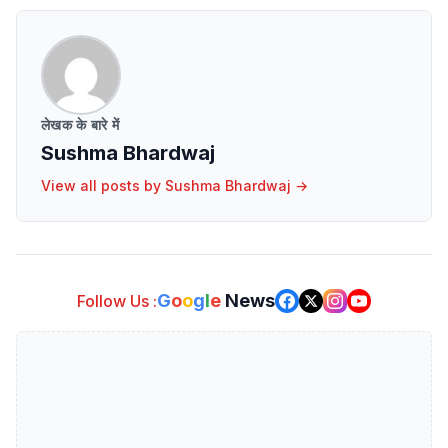
लेखक के बारे में
Sushma Bhardwaj
View all posts by
Sushma Bhardwaj
→
G
o
o
g
l
e
News
Follow Us :