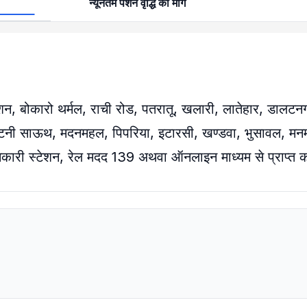
न्यूनतम पेंशन वृद्धि की मांग
जंक्शन, बोकारो थर्मल, राची रोड, पतरातू, खलारी, लातेहार, डालटन
ी, कटनी साऊथ, मदनमहल, पिपरिया, इटारसी, खण्डवा, भुसावल, मन
 जानकारी स्टेशन, रेल मदद 139 अथवा ऑनलाइन माध्यम से प्राप्त