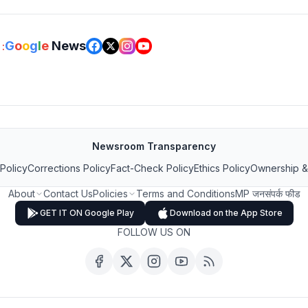
G
o
o
g
l
e
News
:
Newsroom Transparency
 Policy
Corrections Policy
Fact-Check Policy
Ethics Policy
Ownership &
About
Contact Us
Policies
Terms and Conditions
MP जनसंपर्क फीड
GET IT ON Google Play
Download on the App Store
FOLLOW US ON