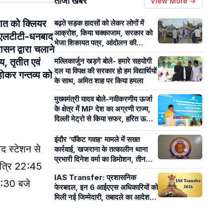
ताजा खबरें
View More →
यात को क्लियर
बढ़ते सड़क हादसों को लेकर लोगों में
आक्रोश, किया चक्काजाम, सरकार को
ाद-एलटीटी-धनबाद
भेजा शिकायत पत्र, आंदोलन की
ासन द्वारा चलाने
चेतावनी
य, तृतीत एवं
मल्लिकार्जुन खड़गे बोले- हमारे सहयोगी
दल या विपक्ष की सरकार हो हम विद्यार्थियों
होकर गन्तव्य को
के साथ, अमित शाह पर किया हमला
मुख्यमंत्री यादव बोले-नवीकरणीय ऊर्जा
के क्षेत्र में MP देश का अग्रणी राज्य,
दिल्ली मेट्रो से किया सफर, हरित ऊर्जा
मॉडल का हुआ प्रेजेंटेशन
इंदौर ‘पॉकेट गवाह’ मामले में सख्त
द स्टेशन से
कार्रवाई, खजराना के तत्कालीन थाना
प्रभारी दिनेश वर्मा का डिमोशन, तीन
ात्रि 22:45
साल के लिए बने सब-इंस्पेक्टर
IAS Transfer: प्रशासनिक
7:30 बजे
फेरबदल, इन 6 आईएएस अधिकारियों को
मिली नई जिम्मेदारी, तबादले का आदेश
जारी