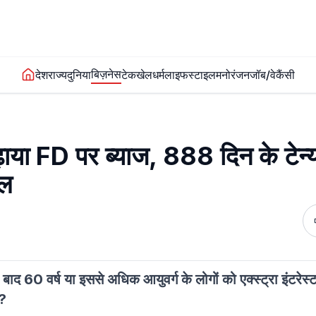
बिज़नेस
देश
राज्य
दुनिया
टेक
खेल
धर्म
लाइफस्टाइल
मनोरंजन
जॉब/वेकैंसी
बढ़ाया FD पर ब्याज, 888 दिन के टेन्
ेल
के बाद 60 वर्ष या इससे अधिक आयुवर्ग के लोगों को एक्स्ट्रा इंटरेस्
ै?