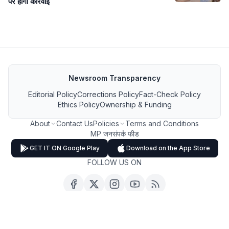
पर होगी कार्रवाई
Newsroom Transparency
Editorial Policy
Corrections Policy
Fact-Check Policy
Ethics Policy
Ownership & Funding
About
Contact Us
Policies
Terms and Conditions
MP जनसंपर्क फीड
GET IT ON Google Play
Download on the App Store
FOLLOW US ON
Copyright ©
2026
MP Breaking News. All Rights Reserved.