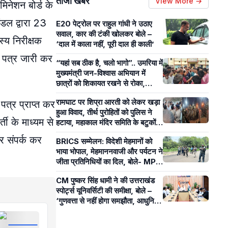
ताजा खबरें
View More →
िनेशन बोर्ड के
ंडल द्वारा 23
E20 पेट्रोल पर राहुल गांधी ने उठाए
सवाल, कार की टंकी खोलकर बोले –
्य निरीक्षक
‘दाल में काला नहीं, पूरी दाल ही काली’
 पत्र जारी कर
“यहां सब ठीक है, चलो भागो”.. उमरिया में
मुख्यमंत्री जन-विश्वास अभियान में
छात्रों को शिकायत रखने से रोका,
पंचायत सचिव पर लगे आरोप
रामघाट पर शिप्रा आरती को लेकर खड़ा
त्र प्राप्त कर
हुआ विवाद, तीर्थ पुरोहितों को पुलिस ने
ती के माध्यम से
हटाया, महाकाल मंदिर समिति के बटुकों ने
कराई आरती
 संपर्क कर
BRICS सम्मेलन: विदेशी मेहमानों को
भाया भोपाल, मेहमाननवाजी और पर्यटन ने
जीता प्रतिनिधियों का दिल, बोले- MP
का आतिथ्य हमेशा रहेगा याद
CM पुष्कर सिंह धामी ने की उत्तराखंड
स्पोर्ट्स यूनिवर्सिटी की समीक्षा, बोले –
‘गुणवत्ता से नहीं होगा समझौता, आधुनिक
खेल सुविधाओं पर रहेगा फोकस’