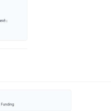
छापते।
 Funding