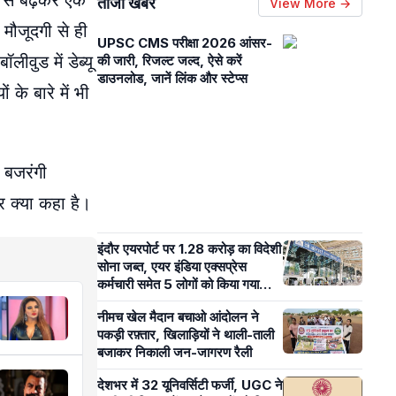
क से बढ़कर एक
ताजा खबरें
View More →
 मौजूदगी से ही
UPSC CMS परीक्षा 2026 आंसर-
ीवुड में डेब्यू
की जारी, रिजल्ट जल्द, ऐसे करें
डाउनलोड, जानें लिंक और स्टेप्स
 के बारे में भी
 बजरंगी
कर क्या कहा है।
इंदौर एयरपोर्ट पर 1.28 करोड़ का विदेशी
सोना जब्त, एयर इंडिया एक्सप्रेस
कर्मचारी समेत 5 लोगों को किया गया
गिरफ्तार
नीमच खेल मैदान बचाओ आंदोलन ने
पकड़ी रफ़्तार, खिलाड़ियों ने थाली-ताली
बजाकर निकाली जन-जागरण रैली
देशभर में 32 यूनिवर्सिटी फर्जी, UGC ने