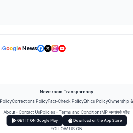
G
o
o
g
l
e
News
:
Newsroom Transparency
 Policy
Corrections Policy
Fact-Check Policy
Ethics Policy
Ownership &
About
Contact Us
Policies
Terms and Conditions
MP जनसंपर्क फीड
GET IT ON Google Play
Download on the App Store
FOLLOW US ON