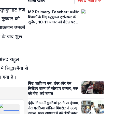
ताजा खबरें
View More →
सुगबुगाहट तेज
MP Primary Teacher: चयनित
शिक्षकों के लिए म्युचुअल ट्रांसफर की
ा गुरुवार को
सुविधा, 10-11 अगस्त को पोर्टल पर कर
ी आलाकमान उनकी
सकेंगे अप्लाई, जानें नियम-शर्तें
क के बाद शुरू
सांसद राहुल
 सिद्धारमैया से
या गया है।
भिंड: हाईवे पर बस, डंपर और गैस
सिलेंडर वाहन की जोरदार टक्कर, एक
की मौत, कई घायल
इंदौर निगम में गुमटियां हटाने पर हंगामा,
नेता प्रतिपक्ष सोनिला मिमरोट ने उठाए
सवाल, अपर आयुक्त से हुई तीखी बहस