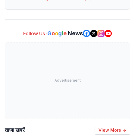
G
o
o
g
l
e
News
Follow Us :
Advertisement
ताजा खबरें
View More →