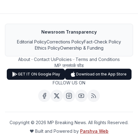
Newsroom Transparency
Editorial Policy
Corrections Policy
Fact-Check Policy
Ethics Policy
Ownership & Funding
About
Contact Us
Policies
Terms and Conditions
MP जनसंपर्क फीड
GET IT ON Google Play
Download on the App Store
FOLLOW US ON
Copyright ©
2026
MP Breaking News. All Rights Reserved.
❤️ Built and Powered by
Parshva Web