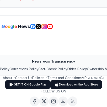
G
o
o
g
l
e
News
:
Newsroom Transparency
 Policy
Corrections Policy
Fact-Check Policy
Ethics Policy
Ownership &
About
Contact Us
Policies
Terms and Conditions
MP जनसंपर्क फीड
GET IT ON Google Play
Download on the App Store
FOLLOW US ON