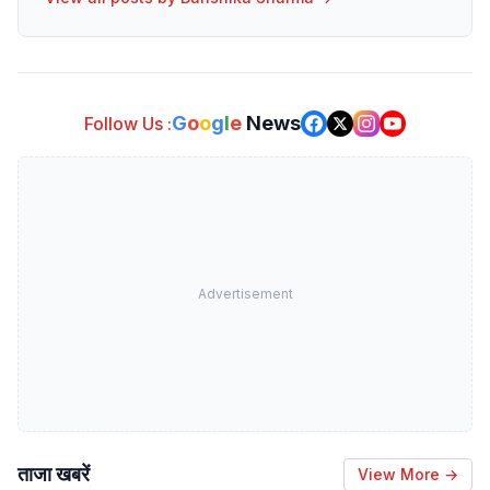
G
o
o
g
l
e
News
Follow Us :
Advertisement
ताजा खबरें
View More →