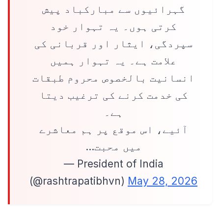
گہرائیوں سے مبارکباد پیش
کرتی ہوں۔ یہ تہوار خود
سپردگی، ایثار اور قربانی کی
علامت ہے۔ یہ تہوار ہمیں
انسانیت بالخصوص محروم طبقات
کی خدمت کرنے کی ترغیب دیتا
ہے۔
آئیے، اس موقع پر ہم معاشرے
میں محبت…
— President of India
(@rashtrapatibhvn)
May 28, 2026