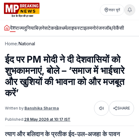
शहर चुनें
देश
राज्य
दुनिया
बिज़नेस
टेक
खेल
धर्म
लाइफस्टाइल
मनोरंजन
जॉब/वेकैंसी
Home
/
National
ईद पर PM मोदी ने दी देशवासियों को
शुभकामनाएं, बोले – ‘समाज में भाईचारे
और खुशियों की भावना को और मजबूत
करें’
Written by:
Banshika Sharma
SHARE
Listen
Published:
28 May 2026 at 10:17 IST
त्याग और बलिदान के प्रतीक ईद-उल-अजहा के पावन