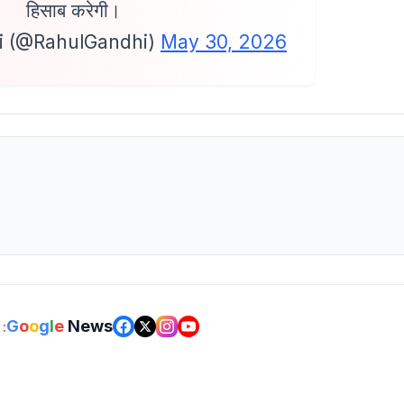
हिसाब करेगी।
i (@RahulGandhi)
May 30, 2026
G
o
o
g
l
e
News
: