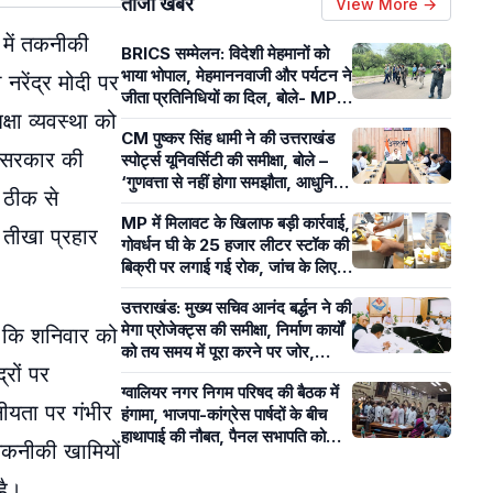
ताजा खबरें
View More →
ं में तकनीकी
BRICS सम्मेलन: विदेशी मेहमानों को
भाया भोपाल, मेहमाननवाजी और पर्यटन ने
 नरेंद्र मोदी पर
जीता प्रतिनिधियों का दिल, बोले- MP
्षा व्यवस्था को
का आतिथ्य हमेशा रहेगा याद
CM पुष्कर सिंह धामी ने की उत्तराखंड
से सरकार की
स्पोर्ट्स यूनिवर्सिटी की समीक्षा, बोले –
‘गुणवत्ता से नहीं होगा समझौता, आधुनिक
ो ठीक से
खेल सुविधाओं पर रहेगा फोकस’
MP में मिलावट के खिलाफ बड़ी कार्रवाई,
 तीखा प्रहार
गोवर्धन घी के 25 हजार लीटर स्टॉक की
बिक्री पर लगाई गई रोक, जांच के लिए
भेजे 20 सैंपल
उत्तराखंड: मुख्य सचिव आनंद बर्द्धन ने की
मेगा प्रोजेक्ट्स की समीक्षा, निर्माण कार्यों
है कि शनिवार को
को तय समय में पूरा करने पर जोर,
्रों पर
विभागों को दिए निर्देश
ग्वालियर नगर निगम परिषद की बैठक में
नीयता पर गंभीर
हंगामा, भाजपा-कांग्रेस पार्षदों के बीच
हाथापाई की नौबत, पैनल सभापति को
 तकनीकी खामियों
लेकर बढ़ा विवाद
है।