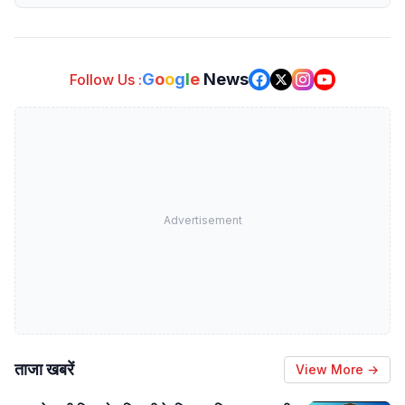
G
o
o
g
l
e
News
Follow Us :
Advertisement
ताजा खबरें
View More →