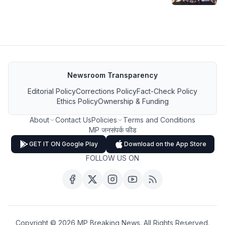
Newsroom Transparency
Editorial Policy
Corrections Policy
Fact-Check Policy
Ethics Policy
Ownership & Funding
About
Contact Us
Policies
Terms and Conditions
MP जनसंपर्क फीड
GET IT ON Google Play
Download on the App Store
FOLLOW US ON
Copyright ©
2026
MP Breaking News. All Rights Reserved.