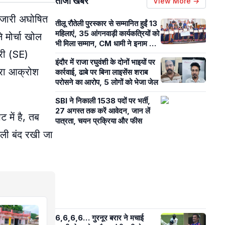
ताजा खबरें
View More →
ें जारी अघोषित
तीलू रौतेली पुरस्कार से सम्मानित हुईं 13
महिलाएं, 35 आंगनवाड़ी कार्यकत्रियों को
 मोर्चा खोल
भी मिला सम्मान, CM धामी ने इनाम राशि
्री (SE)
बढ़ाने का किया ऐलान
इंदौर में राजा रघुवंशी के दोनों भाइयों पर
हरा आक्रोश
कार्रवाई, ढाबे पर बिना लाइसेंस शराब
परोसने का आरोप, 5 लोगों को भेजा जेल
SBI ने निकाली 1538 पदों पर भर्ती,
27 अगस्त तक करें आवेदन, जान लें
 में है, तब
पात्रता, चयन प्रक्रिया और फीस
जली बंद रखी जा
6,6,6,6… गुरनूर बरार ने मचाई