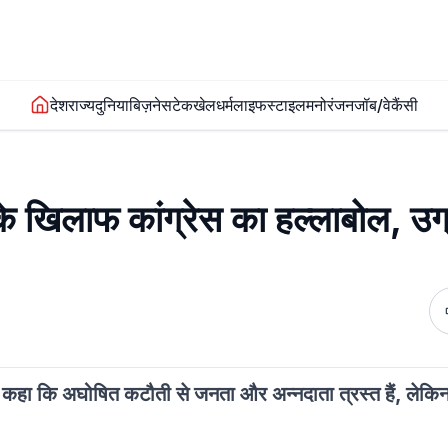
देश
राज्य
दुनिया
बिज़नेस
टेक
खेल
धर्म
लाइफस्टाइल
मनोरंजन
जॉब/वेकैंसी
े खिलाफ कांग्रेस का हल्लाबोल, उग
ुए कहा कि अघोषित कटौती से जनता और अन्नदाता त्रस्त हैं, लेकिन स