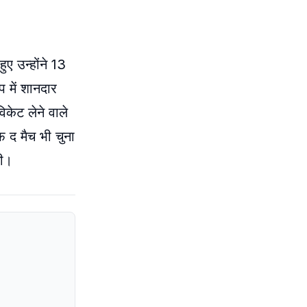
ए उन्होंने 13
प में शानदार
िकेट लेने वाले
फ द मैच भी चुना
गी।