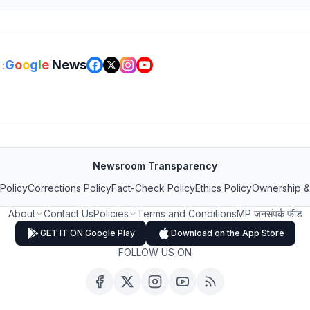
G
o
o
g
l
e
News
:
Newsroom Transparency
 Policy
Corrections Policy
Fact-Check Policy
Ethics Policy
Ownership &
About
Contact Us
Policies
Terms and Conditions
MP जनसंपर्क फीड
GET IT ON Google Play
Download on the App Store
FOLLOW US ON