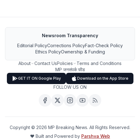
Newsroom Transparency
Editorial Policy
Corrections Policy
Fact-Check Policy
Ethics Policy
Ownership & Funding
About
Contact Us
Policies
Terms and Conditions
MP जनसंपर्क फीड
GET IT ON Google Play
Download on the App Store
FOLLOW US ON
Copyright ©
2026
MP Breaking News. All Rights Reserved.
❤️ Built and Powered by
Parshva Web