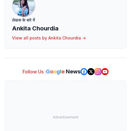
लेखक के बारे में
Ankita Chourdia
View all posts by
Ankita Chourdia
→
G
o
o
g
l
e
News
Follow Us :
Advertisement