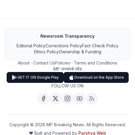
Newsroom Transparency
Editorial Policy
Corrections Policy
Fact-Check Policy
Ethics Policy
Ownership & Funding
About
Contact Us
Policies
Terms and Conditions
MP जनसंपर्क फीड
GET IT ON Google Play
Download on the App Store
FOLLOW US ON
Copyright ©
2026
MP Breaking News. All Rights Reserved.
❤️ Built and Powered by
Parshva Web