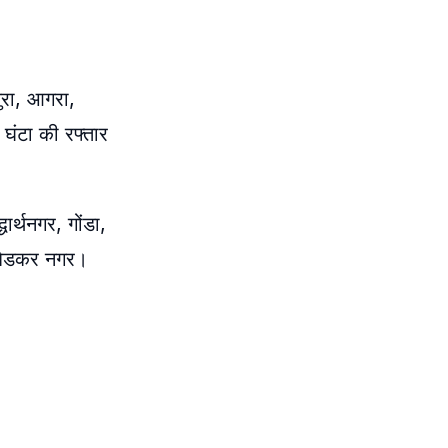
ुरा, आगरा,
घंटा की रफ्तार
र्थनगर, गोंडा,
अंबेडकर नगर।