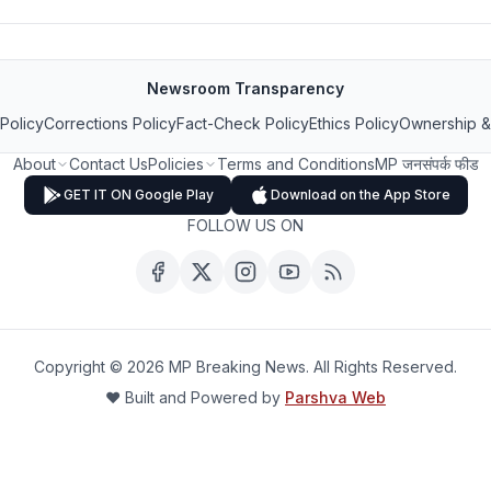
Newsroom Transparency
 Policy
Corrections Policy
Fact-Check Policy
Ethics Policy
Ownership &
About
Contact Us
Policies
Terms and Conditions
MP जनसंपर्क फीड
GET IT ON Google Play
Download on the App Store
FOLLOW US ON
Copyright ©
2026
MP Breaking News. All Rights Reserved.
❤️ Built and Powered by
Parshva Web