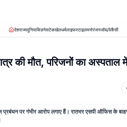
देश
राज्य
दुनिया
बिज़नेस
टेक
खेल
धर्म
लाइफस्टाइल
मनोरंजन
जॉब/वेकैंसी
ात्र की मौत, परिजनों का अस्पताल में
 स्कूल प्रबंधन पर गंभीर आरोप लगाए हैं। रातभर एसपी ऑफिस के 
।