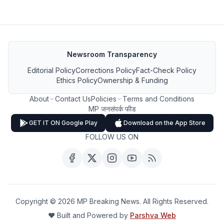
Newsroom Transparency
Editorial Policy
Corrections Policy
Fact-Check Policy
Ethics Policy
Ownership & Funding
About
Contact Us
Policies
Terms and Conditions
MP जनसंपर्क फीड
GET IT ON Google Play
Download on the App Store
FOLLOW US ON
Copyright ©
2026
MP Breaking News. All Rights Reserved.
❤️ Built and Powered by
Parshva Web