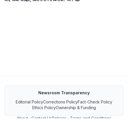
Newsroom Transparency
Editorial Policy
Corrections Policy
Fact-Check Policy
Ethics Policy
Ownership & Funding
About
Contact Us
Policies
Terms and Conditions
MP जनसंपर्क फीड