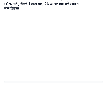
पदों पर भर्ती, सैलरी 1 लाख तक, 26 अगस्त तक करें आवेदन,
जानें डिटेल्स
Newsroom Transparency
Editorial Policy
Corrections Policy
Fact-Check Policy
Ethics Policy
Ownership & Funding