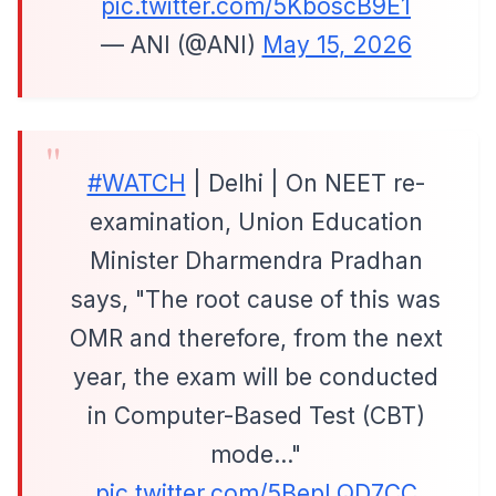
pic.twitter.com/5KboscB9E1
— ANI (@ANI)
May 15, 2026
#WATCH
| Delhi | On NEET re-
examination, Union Education
Minister Dharmendra Pradhan
says, "The root cause of this was
OMR and therefore, from the next
year, the exam will be conducted
in Computer-Based Test (CBT)
mode…"
pic.twitter.com/5BepLQD7CC