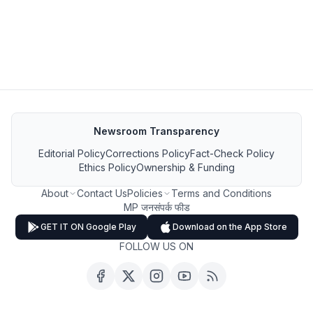
Newsroom Transparency
Editorial Policy
Corrections Policy
Fact-Check Policy
Ethics Policy
Ownership & Funding
About
Contact Us
Policies
Terms and Conditions
MP जनसंपर्क फीड
GET IT ON Google Play
Download on the App Store
FOLLOW US ON