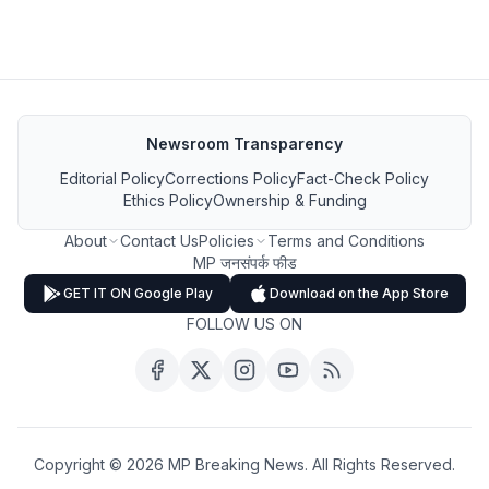
Newsroom Transparency
Editorial Policy
Corrections Policy
Fact-Check Policy
Ethics Policy
Ownership & Funding
About
Contact Us
Policies
Terms and Conditions
MP जनसंपर्क फीड
GET IT ON Google Play
Download on the App Store
FOLLOW US ON
Copyright ©
2026
MP Breaking News. All Rights Reserved.
❤️ Built and Powered by
Parshva Web