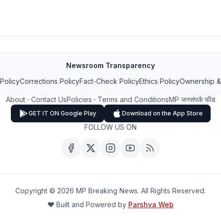
Newsroom Transparency
 Policy
Corrections Policy
Fact-Check Policy
Ethics Policy
Ownership &
About
Contact Us
Policies
Terms and Conditions
MP जनसंपर्क फीड
GET IT ON Google Play
Download on the App Store
FOLLOW US ON
Copyright ©
2026
MP Breaking News. All Rights Reserved.
❤️ Built and Powered by
Parshva Web