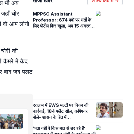
ताजा खबरें
View More →
लिस भी अब
 जहाँ चोर
MPPSC Assistant
Professor: 674 पदों पर भर्ती के
ी वो आम लोगो
लिए पोर्टल फिर खुला, अब 15 अगस्त
तक कर सकते हैं आवेदन, अक्टूबर में
परीक्षा
ी चोरी की
ैमरे में कैद
देर बाद जब पलट
रतलाम में EWS मल्टी पर निगम की
कार्रवाई, 184 फ्लैट सील, कमिश्नर
बोले- शासन के हित में…
‘पता नहीं वे किस बात से डर रहे हैं’