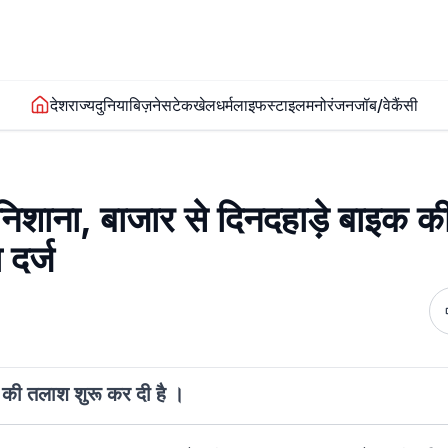
देश
राज्य
दुनिया
बिज़नेस
टेक
खेल
धर्म
लाइफस्टाइल
मनोरंजन
जॉब/वेकैंसी
ा निशाना, बाजार से दिनदहाड़े बाइक क
 दर्ज
 की तलाश शुरू कर दी है ।